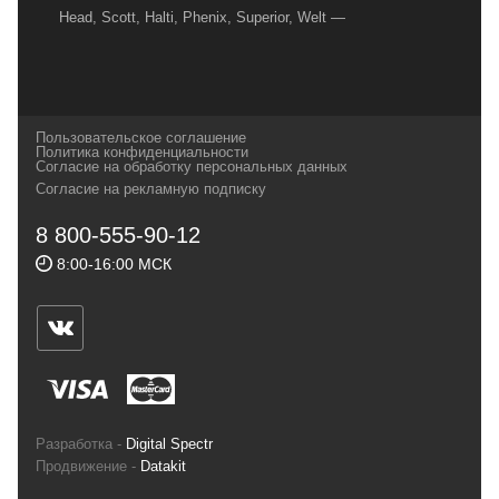
Head, Scott, Halti, Phenix, Superior, Welt —
вот далеко не полный перечень главных
наших партнеров, передовые технологии
которых, мы с радостью представляем в
своих магазинах для самых требовательных
Пользовательское соглашение
и взыскательных путешественников,
Политика конфиденциальности
Согласие на обработку персональных данных
спортсменов и отдыхающих.
Согласие на рекламную подписку
Реквизиты:
ИП Заковырин Виктор
8 800-555-90-12
Геннадьевич
8:00-16:00 МСК
ИНН 590300057023 ОГРН 304590319000121
Почтовый адрес: 614000, г.Пермь,
ул.Советская, 25, магазин Басег.
Тел./факс (342) 2101242
Разработка -
Digital Spectr
Продвижение -
Datakit