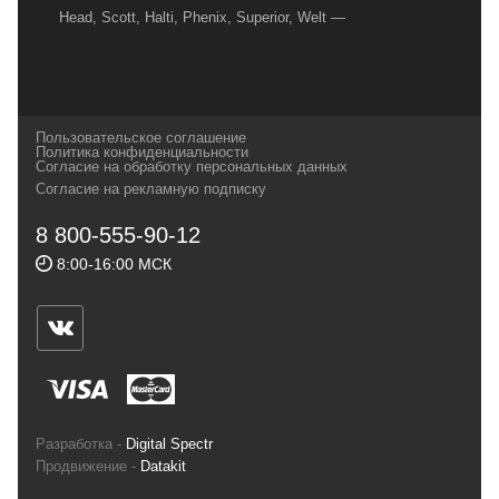
Head, Scott, Halti, Phenix, Superior, Welt —
вот далеко не полный перечень главных
наших партнеров, передовые технологии
которых, мы с радостью представляем в
своих магазинах для самых требовательных
Пользовательское соглашение
и взыскательных путешественников,
Политика конфиденциальности
Согласие на обработку персональных данных
спортсменов и отдыхающих.
Согласие на рекламную подписку
Реквизиты:
ИП Заковырин Виктор
8 800-555-90-12
Геннадьевич
8:00-16:00 МСК
ИНН 590300057023 ОГРН 304590319000121
Почтовый адрес: 614000, г.Пермь,
ул.Советская, 25, магазин Басег.
Тел./факс (342) 2101242
Разработка -
Digital Spectr
Продвижение -
Datakit