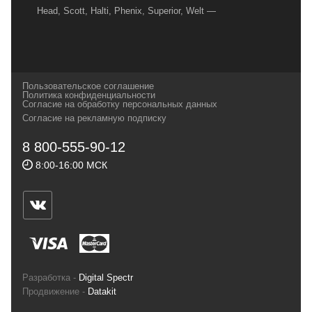
Head, Scott, Halti, Phenix, Superior, Welt —
вот далеко не полный перечень главных
наших партнеров, передовые технологии
которых, мы с радостью представляем в
своих магазинах для самых требовательных
Пользовательское соглашение
и взыскательных путешественников,
Политика конфиденциальности
Согласие на обработку персональных данных
спортсменов и отдыхающих.
Согласие на рекламную подписку
Реквизиты:
ИП Заковырин Виктор
8 800-555-90-12
Геннадьевич
8:00-16:00 МСК
ИНН 590300057023 ОГРН 304590319000121
Почтовый адрес: 614000, г.Пермь,
ул.Советская, 25, магазин Басег.
Тел./факс (342) 2101242
Разработка -
Digital Spectr
Продвижение -
Datakit