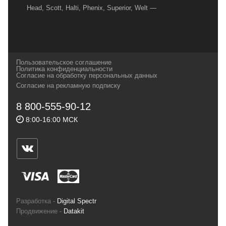
Head, Scott, Halti, Phenix, Superior, Welt —
вот далеко не полный перечень главных
наших партнеров, передовые технологии
которых, мы с радостью представляем в
своих магазинах для самых требовательных
Пользовательское соглашение
и взыскательных путешественников,
Политика конфиденциальности
Согласие на обработку персональных данных
спортсменов и отдыхающих.
Согласие на рекламную подписку
Реквизиты:
ИП Заковырин Виктор
8 800-555-90-12
Геннадьевич
8:00-16:00 МСК
ИНН 590300057023 ОГРН 304590319000121
Почтовый адрес: 614000, г.Пермь,
ул.Советская, 25, магазин Басег.
Тел./факс (342) 2101242
Разработка -
Digital Spectr
Продвижение -
Datakit