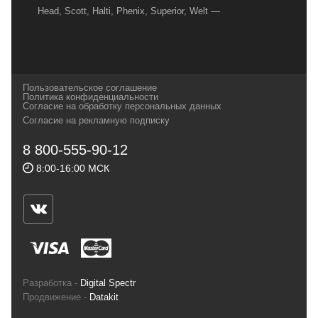
Head, Scott, Halti, Phenix, Superior, Welt —
вот далеко не полный перечень главных
наших партнеров, передовые технологии
которых, мы с радостью представляем в
своих магазинах для самых требовательных
Пользовательское соглашение
и взыскательных путешественников,
Политика конфиденциальности
Согласие на обработку персональных данных
спортсменов и отдыхающих.
Согласие на рекламную подписку
Реквизиты:
ИП Заковырин Виктор
8 800-555-90-12
Геннадьевич
8:00-16:00 МСК
ИНН 590300057023 ОГРН 304590319000121
Почтовый адрес: 614000, г.Пермь,
ул.Советская, 25, магазин Басег.
Тел./факс (342) 2101242
Разработка -
Digital Spectr
Продвижение -
Datakit