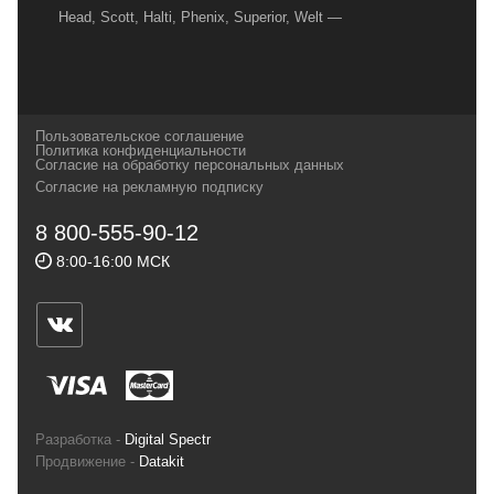
Head, Scott, Halti, Phenix, Superior, Welt —
вот далеко не полный перечень главных
наших партнеров, передовые технологии
которых, мы с радостью представляем в
своих магазинах для самых требовательных
Пользовательское соглашение
и взыскательных путешественников,
Политика конфиденциальности
Согласие на обработку персональных данных
спортсменов и отдыхающих.
Согласие на рекламную подписку
Реквизиты:
ИП Заковырин Виктор
8 800-555-90-12
Геннадьевич
8:00-16:00 МСК
ИНН 590300057023 ОГРН 304590319000121
Почтовый адрес: 614000, г.Пермь,
ул.Советская, 25, магазин Басег.
Тел./факс (342) 2101242
Разработка -
Digital Spectr
Продвижение -
Datakit