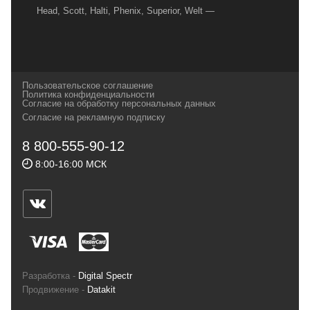
Head, Scott, Halti, Phenix, Superior, Welt —
вот далеко не полный перечень главных
наших партнеров, передовые технологии
которых, мы с радостью представляем в
своих магазинах для самых требовательных
Пользовательское соглашение
и взыскательных путешественников,
Политика конфиденциальности
Согласие на обработку персональных данных
спортсменов и отдыхающих.
Согласие на рекламную подписку
Реквизиты:
ИП Заковырин Виктор
8 800-555-90-12
Геннадьевич
8:00-16:00 МСК
ИНН 590300057023 ОГРН 304590319000121
Почтовый адрес: 614000, г.Пермь,
ул.Советская, 25, магазин Басег.
Тел./факс (342) 2101242
Разработка -
Digital Spectr
Продвижение -
Datakit