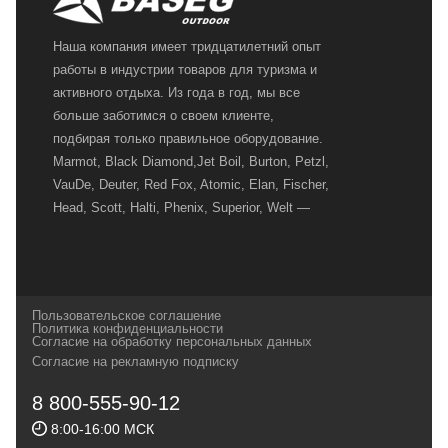
Наша компания имеет тридцатилетний опыт
работы в индустрии товаров для туризма и
активного отдыха. Из года в год, мы все
больше заботимся о своем клиенте,
подбирая только правильное оборудование.
Marmot, Black Diamond,Jet Boil, Burton, Petzl,
VauDe, Deuter, Red Fox, Atomic, Elan, Fischer,
Head, Scott, Halti, Phenix, Superior, Welt —
вот далеко не полный перечень главных
наших партнеров, передовые технологии
которых, мы с радостью представляем в
своих магазинах для самых требовательных
Пользовательское соглашение
и взыскательных путешественников,
Политика конфиденциальности
Согласие на обработку персональных данных
спортсменов и отдыхающих.
Согласие на рекламную подписку
Реквизиты:
ИП Заковырин Виктор
8 800-555-90-12
Геннадьевич
8:00-16:00 МСК
ИНН 590300057023 ОГРН 304590319000121