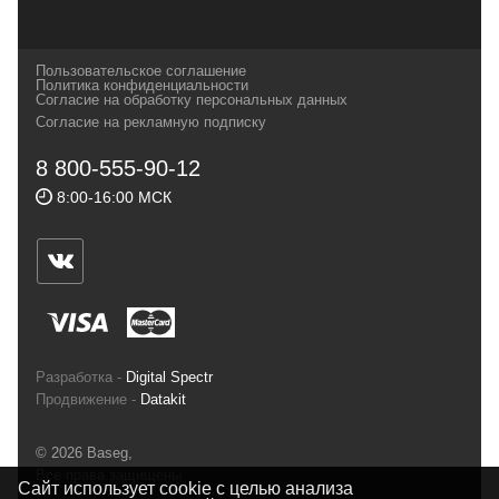
наших партнеров, передовые технологии
которых, мы с радостью представляем в
своих магазинах для самых требовательных
Пользовательское соглашение
и взыскательных путешественников,
Политика конфиденциальности
Согласие на обработку персональных данных
спортсменов и отдыхающих.
Согласие на рекламную подписку
Реквизиты:
ИП Заковырин Виктор
8 800-555-90-12
Геннадьевич
8:00-16:00 МСК
ИНН 590300057023 ОГРН 304590319000121
Почтовый адрес: 614000, г.Пермь,
ул.Советская, 25, магазин Басег.
Тел./факс (342) 2101242
Разработка -
Digital Spectr
Продвижение -
Datakit
© 2026 Baseg,
Все права защищены
Сайт использует cookie с целью анализа