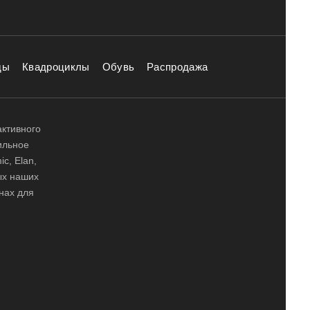
ды
Квадроциклы
Обувь
Распродажа
активного
ильное
ic, Elan,
ных наших
нах для