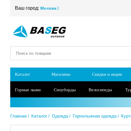
Ваш город:
Москва
Каталог
Магазины
Скидки и акции
Горные лыжи
Сноуборды
Велосипеды
Ту
Главная
Каталог
Одежда
Горнолыжная одежда
Курт