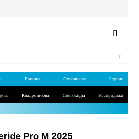
г
Бренды
Оптовикам
Сервис
бувь
Квадроциклы
Снегоходы
Распродажа
eride Pro M 2025