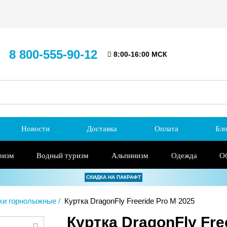
8 800-555-90-12
8:00-16:00 МСК
Новости
Доставка
Оплата
Бло
ризм
Водный туризм
Альпинизм
Одежда
О
СКИДКА НА ПАКРАФТ
ки горнолыжные
Куртка DragonFly Freeride Pro M 2025
Куртка DragonFly Fre