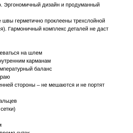
р. Эргономичный дизайн и продуманный
се швы герметично проклеены трехслойной
). Гармоничный комплекс деталей не даст
деваться на шлем
внутренним карманам
емпературный баланс
краю
енней стороны – не мешаются и не портят
пальцев
сетки)
м