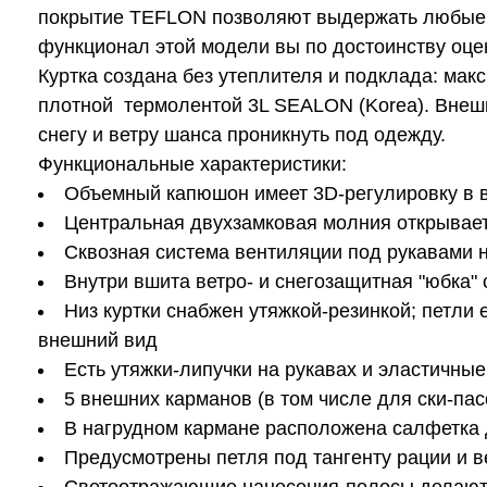
покрытие TEFLON позволяют выдержать любые по
функционал этой модели вы по достоинству оцен
Куртка создана без утеплителя и подклада: ма
плотной термолентой 3L SEALON (Korea). Внеш
снегу и ветру шанса проникнуть под одежду.
Функциональные характеристики:
Объемный капюшон имеет 3D-регулировку в в
Центральная двухзамковая молния открываетс
Сквозная система вентиляции под рукавами 
Внутри вшита ветро- и снегозащитная "юбка"
Низ куртки снабжен утяжкой-резинкой; петли
внешний вид
Есть утяжки-липучки на рукавах и эластичны
5 внешних карманов (в том числе для ски-пасс
В нагрудном кармане расположена салфетка д
Предусмотрены петля под тангенту рации и 