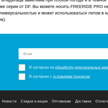
ладельца заметным при плохой погоде и в темное 
 же серии от DF. Вы можете носить FREERIDE PRO н
ниверсальностью и может использоваться летом в ка
к).
Я согласен на
обработку персональных да
Я согласен с
условиями подписки
Новости
Скидки и акции
Оптовикам
Доставка
Оплат