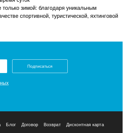
время суток
е только зимой: благодаря уникальным
честве спортивной, туристической, яхтинговой
Подписаться
нных
а
Блог
Договор
Возврат
Дисконтная карта