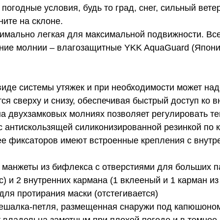
годные условия, будь то град, снег, сильный вете
ите на склоне.
ксимально легкая для максимальной подвижности. В
ние молнии – влагозащитные YKK AquaGuard (Япония
иде системы утяжек и при необходимости может на
я сверху и снизу, обеспечивая быстрый доступ ко 
на двухзамковых молниях позволяет регулировать т
 с антискользящей силиконизированной резинкой по 
 ее фиксаторов имеют встроенные крепления с внутр
е манжеты из бифлекса с отверстиями для больших 
) и 2 внутренних кармана (1 вклееный и 1 карман из 
ля протирания маски (отстегивается)
вешалка-петля, размещенная снаружи под капюшоно