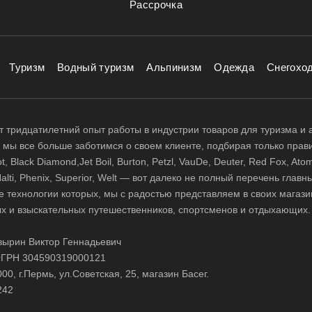
Рассрочка
Туризм
Водный туризм
Альпинизм
Одежда
Снегохо
 тридцатилетний опыт работы в индустрии товаров для туризма и 
д, мы все больше заботимся о своем клиенте, подбирая только прав
 Black Diamond,Jet Boil, Burton, Petzl, VauDe, Deuter, Red Fox, Atom
 Halti, Phenix, Superior, Welt — вот далеко не полный перечень глав
е технологии которых, мы с радостью представляем в своих магази
х и взыскательных путешественников, спортсменов и отдыхающих.
ырин Виктор Геннадьевич
ГРН 304590319000121
0, г.Пермь, ул.Советская, 25, магазин Басег.
242