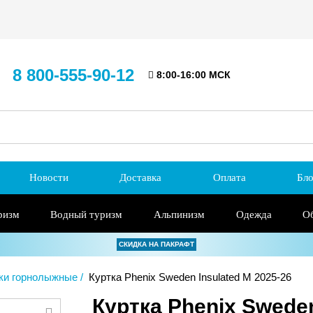
8 800-555-90-12
8:00-16:00 МСК
Новости
Доставка
Оплата
Бло
ризм
Водный туризм
Альпинизм
Одежда
О
СКИДКА НА ПАКРАФТ
ки горнолыжные
Куртка Phenix Sweden Insulated M 2025-26
Куртка Phenix Sweden