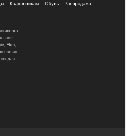
ды
Квадроциклы
Обувь
Распродажа
активного
ильное
ic, Elan,
ных наших
нах для