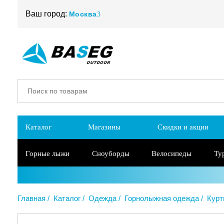
Ваш город:
Москва
Каталог
Магазины
Скидки и акции
Горные лыжи
Сноуборды
Велосипеды
Ту
Главная
Каталог
Одежда
Горнолыжная одежда
Курт