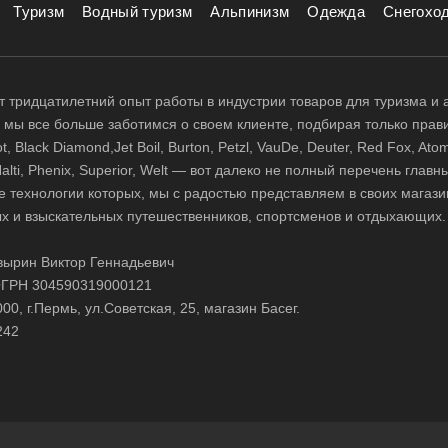
Туризм
Водный туризм
Альпинизм
Одежда
Снегохо
 тридцатилетний опыт работы в индустрии товаров для туризма и 
д, мы все больше заботимся о своем клиенте, подбирая только прав
 Black Diamond,Jet Boil, Burton, Petzl, VauDe, Deuter, Red Fox, Atom
 Halti, Phenix, Superior, Welt — вот далеко не полный перечень глав
е технологии которых, мы с радостью представляем в своих магази
х и взыскательных путешественников, спортсменов и отдыхающих.
ырин Виктор Геннадьевич
ГРН 304590319000121
0, г.Пермь, ул.Советская, 25, магазин Басег.
242