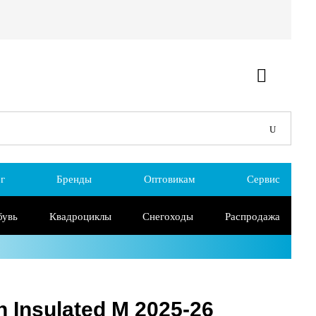
г
Бренды
Оптовикам
Сервис
бувь
Квадроциклы
Снегоходы
Распродажа
 Insulated M 2025-26