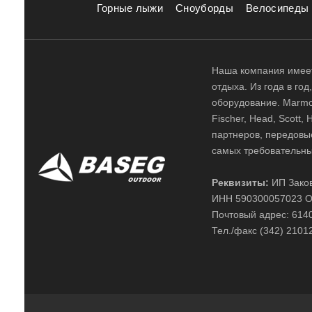
Горные лыжи
Сноуборды
Велосипеды
Наша компания имеет
отдыха. Из года в го
оборудование. Marmot,
Fischer, Head, Scott,
партнеров, передовы
самых требовательны
Реквизиты:
ИП Заков
ИНН 590300057023 О
Почтовый адрес: 61400
Тел./факс (342) 2101