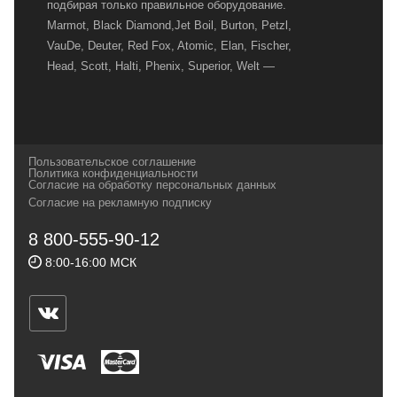
подбирая только правильное оборудование.
Marmot, Black Diamond,Jet Boil, Burton, Petzl,
VauDe, Deuter, Red Fox, Atomic, Elan, Fischer,
Head, Scott, Halti, Phenix, Superior, Welt —
вот далеко не полный перечень главных
наших партнеров, передовые технологии
которых, мы с радостью представляем в
своих магазинах для самых требовательных
Пользовательское соглашение
и взыскательных путешественников,
Политика конфиденциальности
Согласие на обработку персональных данных
спортсменов и отдыхающих.
Согласие на рекламную подписку
Реквизиты:
ИП Заковырин Виктор
8 800-555-90-12
Геннадьевич
8:00-16:00 МСК
ИНН 590300057023 ОГРН 304590319000121
Почтовый адрес: 614000, г.Пермь,
ул.Советская, 25, магазин Басег.
Тел./факс (342) 2101242