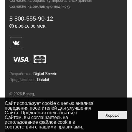
Согласие на обработку персональных данных
спортсменов и отдыхающих.
Согласие на рекламную подписку
Реквизиты:
ИП Заковырин Виктор
8 800-555-90-12
Геннадьевич
8:00-16:00 МСК
ИНН 590300057023 ОГРН 304590319000121
Почтовый адрес: 614000, г.Пермь,
ул.Советская, 25, магазин Басег.
Тел./факс (342) 2101242
Разработка -
Digital Spectr
Продвижение -
Datakit
© 2026 Baseg,
Все права защищены
Сайт использует cookie с целью анализа
поведения посетителей для улучшения
Полная версия
Сайта. Продолжая пользоваться
Хорошо
Сайтом, вы соглашаетесь на
использование файлов cookie в
соответствии с нашими
правилами
.