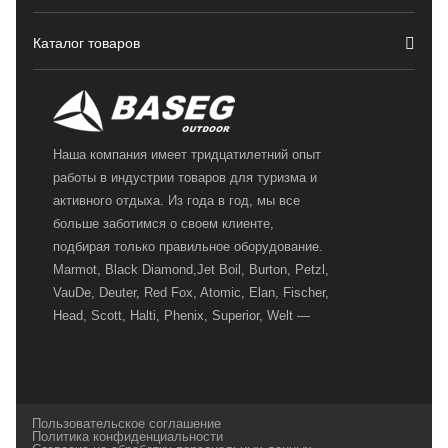
Каталог товаров
Наша компания имеет тридцатилетний опыт
работы в индустрии товаров для туризма и
активного отдыха. Из года в год, мы все
больше заботимся о своем клиенте,
подбирая только правильное оборудование.
Marmot, Black Diamond,Jet Boil, Burton, Petzl,
VauDe, Deuter, Red Fox, Atomic, Elan, Fischer,
Head, Scott, Halti, Phenix, Superior, Welt —
вот далеко не полный перечень главных
наших партнеров, передовые технологии
которых, мы с радостью представляем в
своих магазинах для самых требовательных
Пользовательское соглашение
и взыскательных путешественников,
Политика конфиденциальности