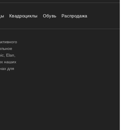
ды
Квадроциклы
Обувь
Распродажа
активного
ильное
ic, Elan,
ных наших
нах для