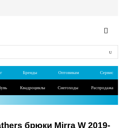
г
Бренды
Оптовикам
Сервис
бувь
Квадроциклы
Снегоходы
Распродажа
thers брюки Mirra W 2019-