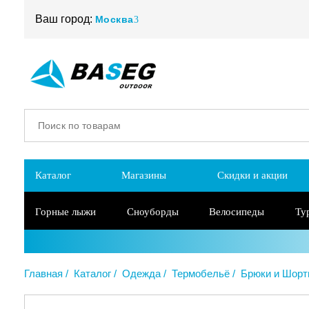
Ваш город:
Москва
Каталог
Магазины
Скидки и акции
Горные лыжи
Сноуборды
Велосипеды
Ту
Главная
Каталог
Одежда
Термобельё
Брюки и Шор