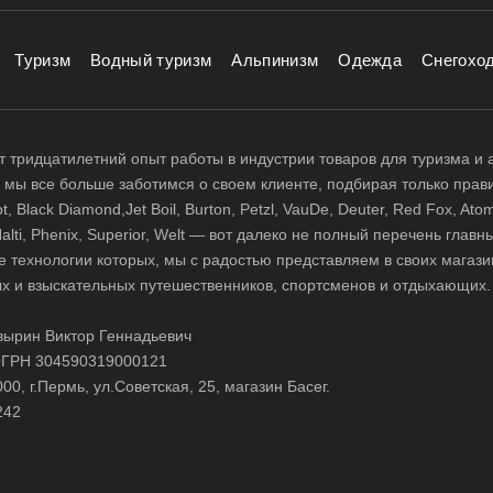
Туризм
Водный туризм
Альпинизм
Одежда
Снегохо
 тридцатилетний опыт работы в индустрии товаров для туризма и 
д, мы все больше заботимся о своем клиенте, подбирая только прав
 Black Diamond,Jet Boil, Burton, Petzl, VauDe, Deuter, Red Fox, Atom
 Halti, Phenix, Superior, Welt — вот далеко не полный перечень глав
е технологии которых, мы с радостью представляем в своих магази
х и взыскательных путешественников, спортсменов и отдыхающих.
ырин Виктор Геннадьевич
ГРН 304590319000121
0, г.Пермь, ул.Советская, 25, магазин Басег.
242