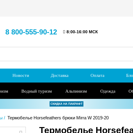
8 800-555-90-12
8:00-16:00 МСК
Новости
Доставка
Оплата
Бло
ризм
Водный туризм
Альпинизм
Одежда
О
СКИДКА НА ПАКРАФТ
ты
Термобелье Horsefeathers брюки Mirra W 2019-20
Термобелье Horsefea