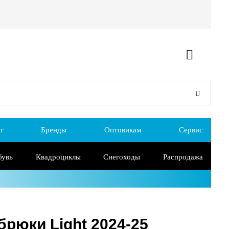
г
Бренды
Оптовикам
Сервис
бувь
Квадроциклы
Снегоходы
Распродажа
брюки Light 2024-25