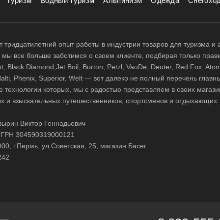
Туризм
Водный туризм
Альпинизм
Одежда
Снегохо
 тридцатилетний опыт работы в индустрии товаров для туризма и 
д, мы все больше заботимся о своем клиенте, подбирая только прав
 Black Diamond,Jet Boil, Burton, Petzl, VauDe, Deuter, Red Fox, Atom
 Halti, Phenix, Superior, Welt — вот далеко не полный перечень глав
е технологии которых, мы с радостью представляем в своих магази
х и взыскательных путешественников, спортсменов и отдыхающих.
ырин Виктор Геннадьевич
ГРН 304590319000121
0, г.Пермь, ул.Советская, 25, магазин Басег.
242