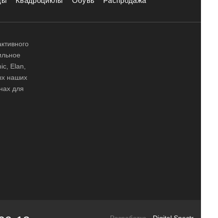
ды
Квадроциклы
Обувь
Распродажа
активного
ильное
ic, Elan,
ных наших
нах для