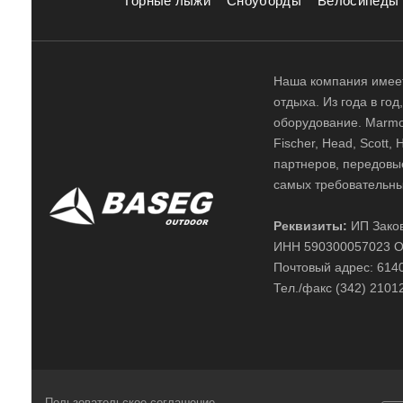
Горные лыжи
Сноуборды
Велосипеды
Наша компания имеет
отдыха. Из года в го
оборудование. Marmot,
Fischer, Head, Scott,
партнеров, передовы
самых требовательны
Реквизиты:
ИП Заков
ИНН 590300057023 О
Почтовый адрес: 61400
Тел./факс (342) 2101
Пользовательское соглашение