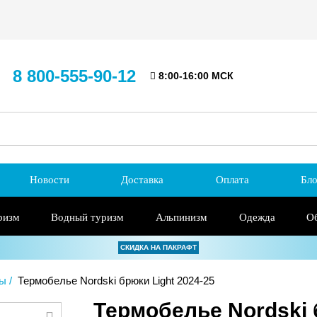
8 800-555-90-12
8:00-16:00 МСК
Новости
Доставка
Оплата
Бло
ризм
Водный туризм
Альпинизм
Одежда
О
СКИДКА НА ПАКРАФТ
ты
Термобелье Nordski брюки Light 2024-25
Термобелье Nordski 