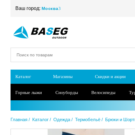
Ваш город:
Москва
Каталог
Магазины
Скидки и акции
Горные лыжи
Сноуборды
Велосипеды
Ту
Главная
Каталог
Одежда
Термобельё
Брюки и Шор