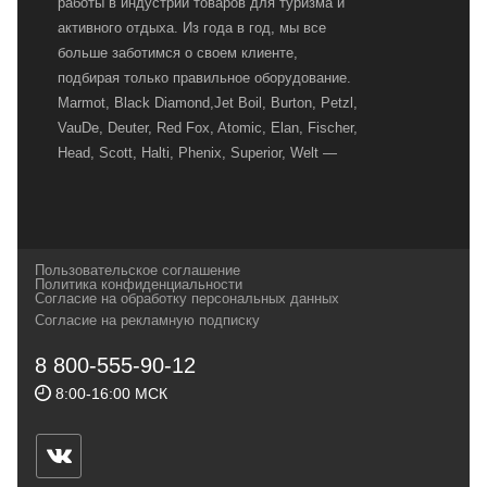
работы в индустрии товаров для туризма и
активного отдыха. Из года в год, мы все
больше заботимся о своем клиенте,
подбирая только правильное оборудование.
Marmot, Black Diamond,Jet Boil, Burton, Petzl,
VauDe, Deuter, Red Fox, Atomic, Elan, Fischer,
Head, Scott, Halti, Phenix, Superior, Welt —
вот далеко не полный перечень главных
наших партнеров, передовые технологии
которых, мы с радостью представляем в
своих магазинах для самых требовательных
Пользовательское соглашение
и взыскательных путешественников,
Политика конфиденциальности
Согласие на обработку персональных данных
спортсменов и отдыхающих.
Согласие на рекламную подписку
Реквизиты:
ИП Заковырин Виктор
8 800-555-90-12
Геннадьевич
8:00-16:00 МСК
ИНН 590300057023 ОГРН 304590319000121
Почтовый адрес: 614000, г.Пермь,
ул.Советская, 25, магазин Басег.
Тел./факс (342) 2101242