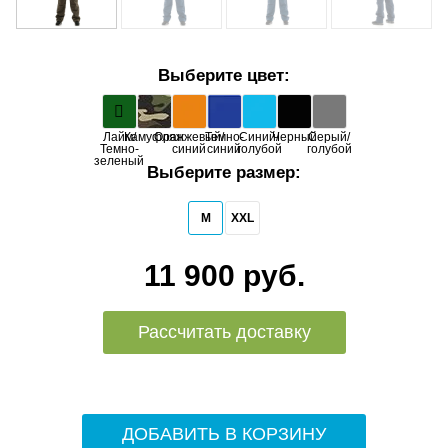
Выберите цвет:
Лайм/
Камуфляж
Оранжевый/
Темно-
Синий/
Черный
Серый/
Темно-
синий
синий
голубой
голубой
зеленый
Выберите размер:
M
XXL
11 900 руб.
Рассчитать доставку
ДОБАВИТЬ В КОРЗИНУ