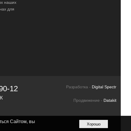
ных наших
нах для
90-12
Разработка -
Digital Spectr
СК
Продвижение -
Datakit
ться Сайтом, вы
Хорошо