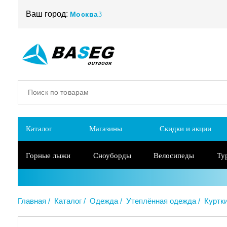
Ваш город:
Москва
Каталог
Магазины
Скидки и акции
Горные лыжи
Сноуборды
Велосипеды
Ту
Главная
Каталог
Одежда
Утеплённая одежда
Куртк