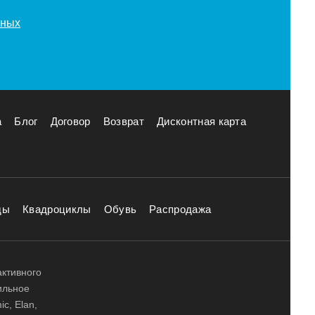
нных
а
Блог
Договор
Возврат
Дисконтная карта
ды
Квадроциклы
Обувь
Распродажа
активного
ильное
ic, Elan,