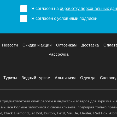
Я согласен на
обработку персональных да
Я согласен с
условиями подписки
Новости
Скидки и акции
Оптовикам
Доставка
Оплат
Рассрочка
Туризм
Водный туризм
Альпинизм
Одежда
Снегохо
 тридцатилетний опыт работы в индустрии товаров для туризма и 
д, мы все больше заботимся о своем клиенте, подбирая только прав
 Black Diamond,Jet Boil, Burton, Petzl, VauDe, Deuter, Red Fox, Atom