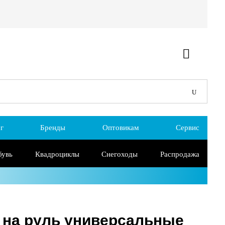
г
Бренды
Оптовикам
Сервис
бувь
Квадроциклы
Снегоходы
Распродажа
на руль универсальные