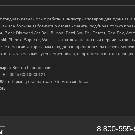
 тридцатилетний опыт работы в индустрии товаров для туризма и 
д, мы все больше заботимся о своем клиенте, подбирая только прав
 Black Diamond,Jet Boil, Burton, Petzl, VauDe, Deuter, Red Fox, Atom
 Halti, Phenix, Superior, Welt — вот далеко не полный перечень глав
е технологии которых, мы с радостью представляем в своих магази
х и взыскательных путешественников, спортсменов и отдыхающих.
ырин Виктор Геннадьевич
ГРН 304590319000121
0, г.Пермь, ул.Советская, 25, магазин Басег.
242
8 800-555-