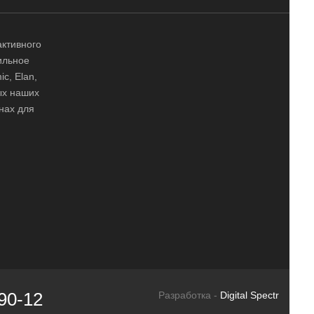
активного
ильное
ic, Elan,
ных наших
нах для
90-12
Разработка -
Digital Spectr