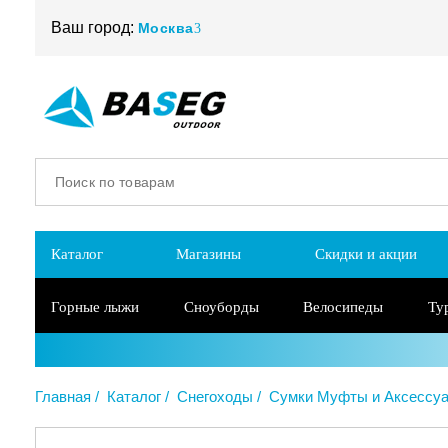
Ваш город:
Москва
Каталог
Магазины
Скидки и акции
Горные лыжи
Сноуборды
Велосипеды
Ту
Главная
Каталог
Снегоходы
Сумки Муфты и Аксессу