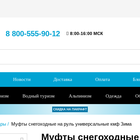
8 800-555-90-12
8:00-16:00 МСК
Новости
Доставка
Оплата
Бло
ризм
Водный туризм
Альпинизм
Одежда
О
СКИДКА НА ПАКРАФТ
ары
Муфты снегоходные на руль универсальные кмф Зима
Муфты снегоходные 