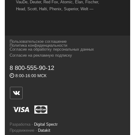
VauDe, Deuter, Red Fox, Atomic, Elan, Fischer,
Head, Scott, Halti, Phenix, Superior, Welt —
вот далеко не полный перечень главных
наших партнеров, передовые технологии
которых, мы с радостью представляем в
своих магазинах для самых требовательных
Пользовательское соглашение
и взыскательных путешественников,
Политика конфиденциальности
Согласие на обработку персональных данных
спортсменов и отдыхающих.
Согласие на рекламную подписку
Реквизиты:
ИП Заковырин Виктор
8 800-555-90-12
Геннадьевич
8:00-16:00 МСК
ИНН 590300057023 ОГРН 304590319000121
Почтовый адрес: 614000, г.Пермь,
ул.Советская, 25, магазин Басег.
Тел./факс (342) 2101242
Разработка -
Digital Spectr
Продвижение -
Datakit