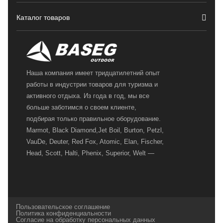
Каталог товаров
Наша компания имеет тридцатилетний опыт
работы в индустрии товаров для туризма и
активного отдыха. Из года в год, мы все
больше заботимся о своем клиенте,
подбирая только правильное оборудование.
Marmot, Black Diamond,Jet Boil, Burton, Petzl,
VauDe, Deuter, Red Fox, Atomic, Elan, Fischer,
Head, Scott, Halti, Phenix, Superior, Welt —
вот далеко не полный перечень главных
наших партнеров, передовые технологии
которых, мы с радостью представляем в
своих магазинах для самых требовательных
Пользовательское соглашение
и взыскательных путешественников,
Политика конфиденциальности
Согласие на обработку персональных данных
спортсменов и отдыхающих.