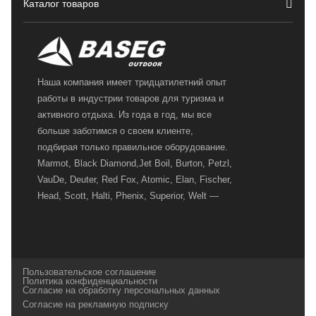
Каталог товаров
Наша компания имеет тридцатилетний опыт
работы в индустрии товаров для туризма и
активного отдыха. Из года в год, мы все
больше заботимся о своем клиенте,
подбирая только правильное оборудование.
Marmot, Black Diamond,Jet Boil, Burton, Petzl,
VauDe, Deuter, Red Fox, Atomic, Elan, Fischer,
Head, Scott, Halti, Phenix, Superior, Welt —
вот далеко не полный перечень главных
наших партнеров, передовые технологии
которых, мы с радостью представляем в
своих магазинах для самых требовательных
Пользовательское соглашение
и взыскательных путешественников,
Политика конфиденциальности
Согласие на обработку персональных данных
спортсменов и отдыхающих.
Согласие на рекламную подписку