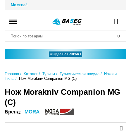
Москва
СКИДКА НА ПАКРАФТ
Главная
Каталог
Туризм
Туристическая посуда
Ножи и
Пилы
Нож Morakniv Companion MG (C)
Нож Morakniv Companion MG
(C)
Бренд:
MORA