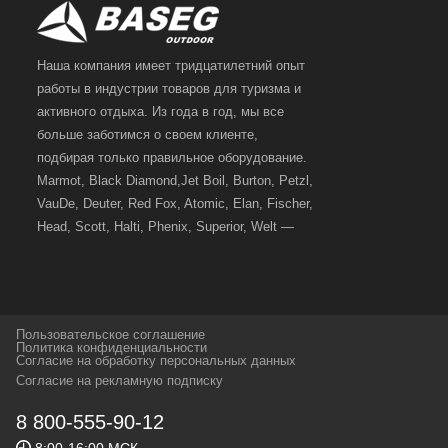
Наша компания имеет тридцатилетний опыт
работы в индустрии товаров для туризма и
активного отдыха. Из года в год, мы все
больше заботимся о своем клиенте,
подбирая только правильное оборудование.
Marmot, Black Diamond,Jet Boil, Burton, Petzl,
VauDe, Deuter, Red Fox, Atomic, Elan, Fischer,
Head, Scott, Halti, Phenix, Superior, Welt —
вот далеко не полный перечень главных
наших партнеров, передовые технологии
которых, мы с радостью представляем в
своих магазинах для самых требовательных
Пользовательское соглашение
и взыскательных путешественников,
Политика конфиденциальности
Согласие на обработку персональных данных
спортсменов и отдыхающих.
Согласие на рекламную подписку
Реквизиты:
ИП Заковырин Виктор
8 800-555-90-12
Геннадьевич
8:00-16:00 МСК