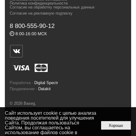
и взыскательных путешественников,
Политика конфиденциальности
Согласие на обработку персональных данных
спортсменов и отдыхающих.
Согласие на рекламную подписку
Реквизиты:
ИП Заковырин Виктор
8 800-555-90-12
Геннадьевич
8:00-16:00 МСК
ИНН 590300057023 ОГРН 304590319000121
Почтовый адрес: 614000, г.Пермь,
ул.Советская, 25, магазин Басег.
Тел./факс (342) 2101242
Разработка -
Digital Spectr
Продвижение -
Datakit
© 2026 Baseg,
Все права защищены
Сайт использует cookie с целью анализа
поведения посетителей для улучшения
Полная версия
Сайта. Продолжая пользоваться
Хорошо
Сайтом, вы соглашаетесь на
использование файлов cookie в