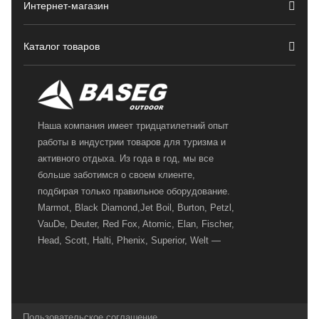
Интернет-магазин
Каталог товаров
Наша компания имеет тридцатилетний опыт
работы в индустрии товаров для туризма и
активного отдыха. Из года в год, мы все
больше заботимся о своем клиенте,
подбирая только правильное оборудование.
Marmot, Black Diamond,Jet Boil, Burton, Petzl,
VauDe, Deuter, Red Fox, Atomic, Elan, Fischer,
Head, Scott, Halti, Phenix, Superior, Welt —
вот далеко не полный перечень главных
наших партнеров, передовые технологии
которых, мы с радостью представляем в
своих магазинах для самых требовательных
Пользовательское соглашение