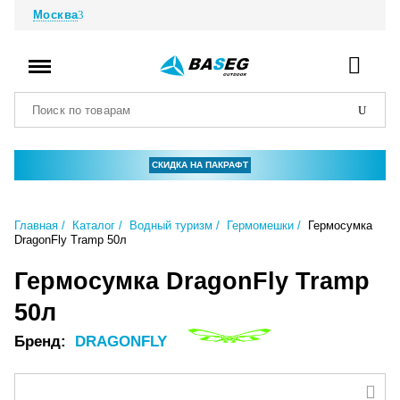
Москва
СКИДКА НА ПАКРАФТ
Главная
Каталог
Водный туризм
Гермомешки
Гермосумка
DragonFly Tramp 50л
Гермосумка DragonFly Tramp
50л
Бренд:
DRAGONFLY