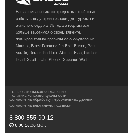
Наша компания имеет тридцатилетний опыт
работы в индустрии товаров для туризма и
активного отдыха. Из года в год, мы все
больше заботимся о своем клиенте,
подбирая только правильное оборудование.
Marmot, Black Diamond,Jet Boil, Burton, Petzl,
VauDe, Deuter, Red Fox, Atomic, Elan, Fischer,
Head, Scott, Halti, Phenix, Superior, Welt —
вот далеко не полный перечень главных
наших партнеров, передовые технологии
которых, мы с радостью представляем в
своих магазинах для самых требовательных
Пользовательское соглашение
и взыскательных путешественников,
Политика конфиденциальности
Согласие на обработку персональных данных
спортсменов и отдыхающих.
Согласие на рекламную подписку
Реквизиты:
ИП Заковырин Виктор
8 800-555-90-12
Геннадьевич
8:00-16:00 МСК
ИНН 590300057023 ОГРН 304590319000121