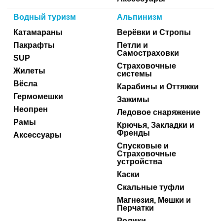
Водный туризм
Альпинизм
Катамараны
Верёвки и Стропы
Пакрафты
Петли и
Самостраховки
SUP
Страховочные
Жилеты
системы
Вёсла
Карабины и Оттяжки
Гермомешки
Зажимы
Неопрен
Ледовое снаряжение
Рамы
Крючья, Закладки и
Френды
Аксессуары
Спусковые и
Страховочные
устройства
Каски
Скальные туфли
Магнезия, Мешки и
Перчатки
Ролики