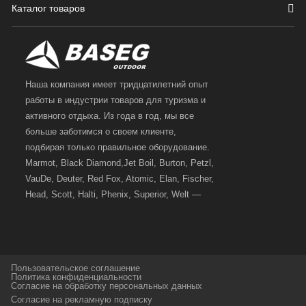
Каталог товаров
Наша компания имеет тридцатилетний опыт
работы в индустрии товаров для туризма и
активного отдыха. Из года в год, мы все
больше заботимся о своем клиенте,
подбирая только правильное оборудование.
Marmot, Black Diamond,Jet Boil, Burton, Petzl,
VauDe, Deuter, Red Fox, Atomic, Elan, Fischer,
Head, Scott, Halti, Phenix, Superior, Welt —
вот далеко не полный перечень главных
наших партнеров, передовые технологии
которых, мы с радостью представляем в
своих магазинах для самых требовательных
Пользовательское соглашение
и взыскательных путешественников,
Политика конфиденциальности
Согласие на обработку персональных данных
спортсменов и отдыхающих.
Согласие на рекламную подписку