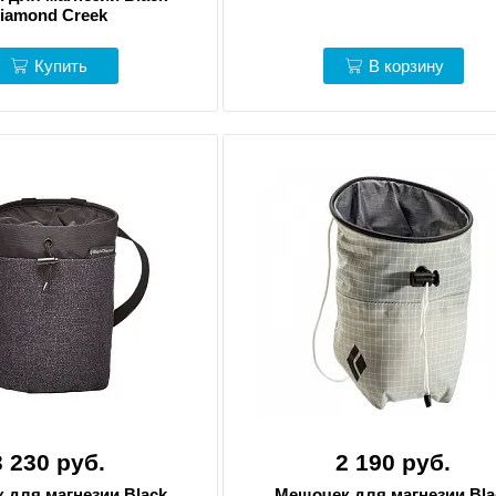
iamond Creek
Купить
В корзину
3 230 руб.
2 190 руб.
 для магнезии Black
Мешочек для магнезии Bla