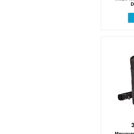
D
Мешочек