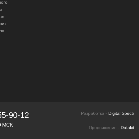
ного
е
an,
аших
ля
55-90-12
Разработка -
Digital Spectr
00 МСК
Продвижение -
Datakit