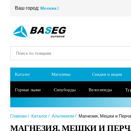
Ваш город:
Москва
Каталог
Магазины
Скидки и акции
Горные лыжи
Сноуборды
Велосипеды
Ту
Главная
Каталог
Альпинизм
Магнезия, Мешки и Перча
МАГНЕЗИЯ, МЕШКИ И ПЕР