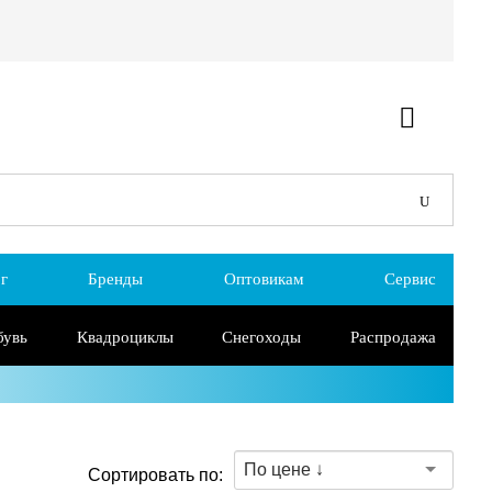
г
Бренды
Оптовикам
Сервис
бувь
Квадроциклы
Снегоходы
Распродажа
По цене ↓
Сортировать по: