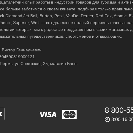
цатилетний опыт работы в индустрии товаров для туризма и актив
 все больше заботимся о своем клиенте, подбирая только правильно
 Diamond,Jet Boil, Burton, Petzl, VauDe, Deuter, Red Fox, Atomic, El
i, Phenix, Superior, Welt — вот далеко не полный перечень главных н
нологии которых, мы с радостью представляем в своих магазинах д
зыскательных путешественников, спортсменов и отдыхающих.
 Виктор Геннадьевич
304590319000121
Пермь, ул.Советская, 25, магазин Басег.
8 800-5
8:00-16: