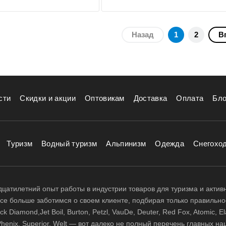
Назад
1
2
В
сти
Скидки и акции
Оптовикам
Доставка
Оплата
Бло
Туризм
Водный туризм
Альпинизм
Одежда
Снегохо
цатилетний опыт работы в индустрии товаров для туризма и актив
 все больше заботимся о своем клиенте, подбирая только правильно
 Diamond,Jet Boil, Burton, Petzl, VauDe, Deuter, Red Fox, Atomic, El
i, Phenix, Superior, Welt — вот далеко не полный перечень главных н