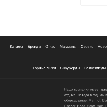
Каталог
Бренды
О нас
Магазины
Сервис
Ново
Горные лыжи
Сноуборды
Велосипеды
Наша компания имеет трид
отдыха. Из года в год, мы
оборудование. Marmot, Black
Fischer, Head, Scott, Halt