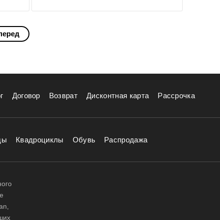
перед
г
Договор
Возврат
Дисконтная карта
Рассрочка
ды
Квадроциклы
Обувь
Распродажа
ного
е
an,
аших