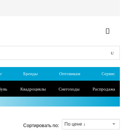
г
Бренды
Оптовикам
Сервис
бувь
Квадроциклы
Снегоходы
Распродажа
По цене ↓
Сортировать по: