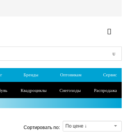
г
Бренды
Оптовикам
Сервис
бувь
Квадроциклы
Снегоходы
Распродажа
По цене ↓
Сортировать по: