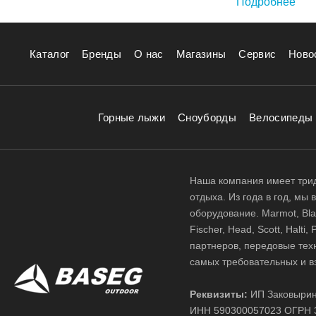
Подробнее
На стоимость п
палатка с алю
легче. От каче
Каталог
Бренды
О нас
Магазины
Сервис
Ново
туристическая 
Так же для сто
В нашем магаз
Кроме того, ко
Горные лыжи
Сноуборды
Велосипеды
Наша компания имеет трид
отдыха. Из года в год, мы
оборудование. Marmot, Black
Fischer, Head, Scott, Halt
партнеров, передовые тех
самых требовательных и в
Реквизиты:
ИП Заковырин
ИНН 590300057023 ОГРН 