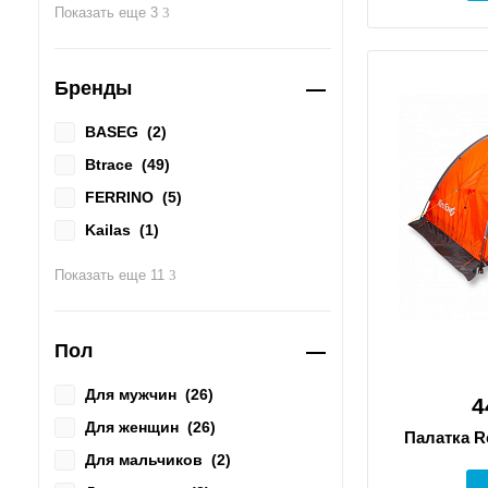
5
(
2
)
Показать еще 3
6
(
1
)
7
(
1
)
Бренды
BASEG
(
2
)
Btrace
(
49
)
FERRINO
(
5
)
Kailas
(
1
)
kanrock
(
4
)
Показать еще 11
MSR
(
1
)
NORMAL
(
9
)
Пол
RED FOX
(
10
)
RockLand
(
1
)
Для мужчин
(
26
)
4
SALEWA
(
1
)
Для женщин
(
26
)
Палатка R
Sea to Summit
(
2
)
Для мальчиков
(
2
)