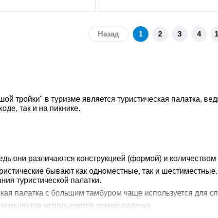
Назад
1
2
3
4
ой тройки" в туризме является туристическая палатка, вед
ходе, так и на пикнике.
едь они различаются конструкцией (формой) и количеством 
ристические бывают как одноместные, так и шестиместные.
ния туристической палатки.
кая палатка с большим тамбуром чаще используется для сп
 маршрутов используются легкие палатки.