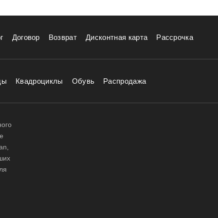
иалы, как дуг, так и самой палатки. Туристическая
дюральпод, стекловолокно) дугами, но будут гораздо
тана эта палатка. Либо кемпинговая палатка, либо
г
Договор
Возврат
Дисконтная карта
Рассрочка
ок в город Пермь.
дождя в г.Пермь.
ды
Квадроциклы
Обувь
Распродажа
ного
е
an,
аших
ля