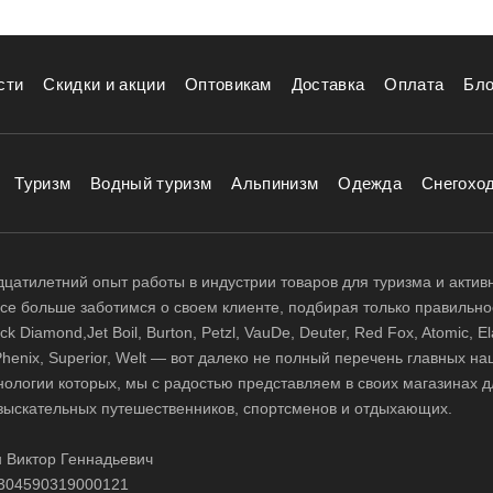
ри покупке палатки влияют не только ее размеры, но и матер
миниевыми дугами обойдется дороже, чем с фибигласовыми (
ства и плотности ткани зависит то, на какие условия рассчи
сти
Скидки и акции
Оптовикам
Доставка
Оплата
Бло
палатка.
янок используют туристические тенты, навес от дождя.
ине представлен широкий ассортимент туристический палат
мпания Басег производит туристические тенты и навесы от 
Туризм
Водный туризм
Альпинизм
Одежда
Снегохо
цатилетний опыт работы в индустрии товаров для туризма и актив
 все больше заботимся о своем клиенте, подбирая только правильно
 Diamond,Jet Boil, Burton, Petzl, VauDe, Deuter, Red Fox, Atomic, El
i, Phenix, Superior, Welt — вот далеко не полный перечень главных н
нологии которых, мы с радостью представляем в своих магазинах д
зыскательных путешественников, спортсменов и отдыхающих.
 Виктор Геннадьевич
304590319000121