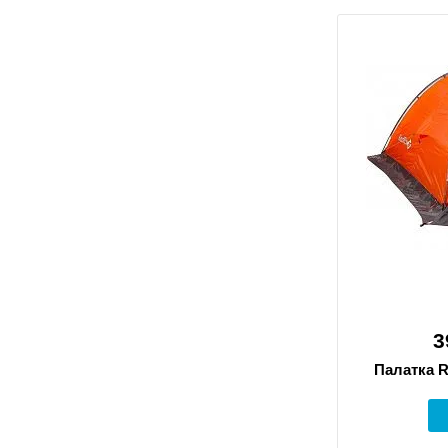
3
Палатка R