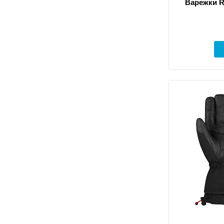
Ternua
(
1
)
Варежки R
UYN
(
42
)
Viking
(
30
)