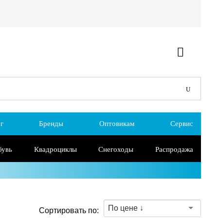
г
Бренды
Оптовикам
Сервис
бувь
Квадроциклы
Снегоходы
Распродажа
По цене ↓
Сортировать по: