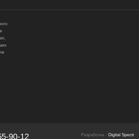
ного
е
an,
аших
ля
55-90-12
Разработка -
Digital Spectr