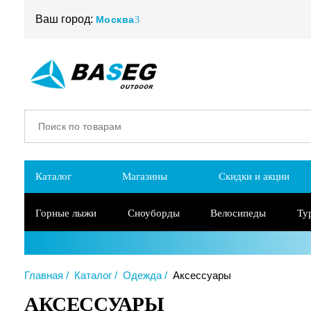
Ваш город:
Москва
Каталог
Магазины
Скидки и акции
Горные лыжи
Сноуборды
Велосипеды
Ту
Главная
Каталог
Одежда
Аксессуары
АКСЕССУАРЫ