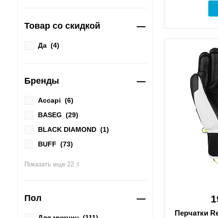
Товар со скидкой
Да
(
4
)
Бренды
Accapi
(
6
)
BASEG
(
29
)
BLACK DIAMOND
(
1
)
BUFF
(
73
)
BURTON
(
1
)
Показать еще 22
DC SHOES
(
1
)
Eisbaer
(
7
)
Пол
1
FISCHER
(
2
)
Перчатки Re
Horsefeathers
(
2
)
Для мужчин
(
111
)