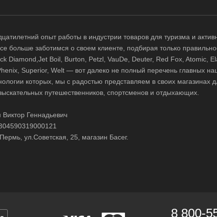
цатилетний опыт работы в индустрии товаров для туризма и актив
 все больше заботимся о своем клиенте, подбирая только правильно
 Diamond,Jet Boil, Burton, Petzl, VauDe, Deuter, Red Fox, Atomic, El
i, Phenix, Superior, Welt — вот далеко не полный перечень главных н
нологии которых, мы с радостью представляем в своих магазинах д
зыскательных путешественников, спортсменов и отдыхающих.
 Виктор Геннадьевич
304590319000121
Пермь, ул.Советская, 25, магазин Басег.
8 800-5