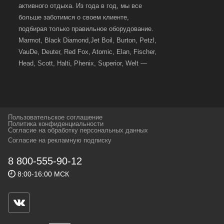
активного отдыха. Из года в год, мы все
больше заботимся о своем клиенте,
подбирая только правильное оборудование.
Marmot, Black Diamond,Jet Boil, Burton, Petzl,
VauDe, Deuter, Red Fox, Atomic, Elan, Fischer,
Head, Scott, Halti, Phenix, Superior, Welt —
вот далеко не полный перечень главных
наших партнеров, передовые технологии
которых, мы с радостью представляем в
своих магазинах для самых требовательных
Пользовательское соглашение
и взыскательных путешественников,
Политика конфиденциальности
Согласие на обработку персональных данных
спортсменов и отдыхающих.
Согласие на рекламную подписку
Реквизиты:
ИП Заковырин Виктор
8 800-555-90-12
Геннадьевич
8:00-16:00 МСК
ИНН 590300057023 ОГРН 304590319000121
Почтовый адрес: 614000, г.Пермь,
ул.Советская, 25, магазин Басег.
Тел./факс (342) 2101242