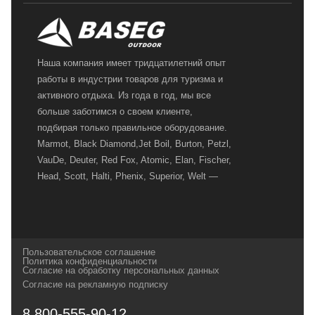
Наша компания имеет тридцатилетний опыт
работы в индустрии товаров для туризма и
активного отдыха. Из года в год, мы все
больше заботимся о своем клиенте,
подбирая только правильное оборудование.
Marmot, Black Diamond,Jet Boil, Burton, Petzl,
VauDe, Deuter, Red Fox, Atomic, Elan, Fischer,
Head, Scott, Halti, Phenix, Superior, Welt —
вот далеко не полный перечень главных
наших партнеров, передовые технологии
которых, мы с радостью представляем в
своих магазинах для самых требовательных
Пользовательское соглашение
и взыскательных путешественников,
Политика конфиденциальности
Согласие на обработку персональных данных
спортсменов и отдыхающих.
Согласие на рекламную подписку
Реквизиты:
ИП Заковырин Виктор
8 800-555-90-12