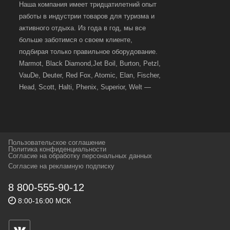
Наша компания имеет тридцатилетний опыт
работы в индустрии товаров для туризма и
активного отдыха. Из года в год, мы все
больше заботимся о своем клиенте,
подбирая только правильное оборудование.
Marmot, Black Diamond,Jet Boil, Burton, Petzl,
VauDe, Deuter, Red Fox, Atomic, Elan, Fischer,
Head, Scott, Halti, Phenix, Superior, Welt —
вот далеко не полный перечень главных
наших партнеров, передовые технологии
которых, мы с радостью представляем в
своих магазинах для самых требовательных
Пользовательское соглашение
и взыскательных путешественников,
Политика конфиденциальности
Согласие на обработку персональных данных
спортсменов и отдыхающих.
Согласие на рекламную подписку
Реквизиты:
ИП Заковырин Виктор
8 800-555-90-12
Геннадьевич
8:00-16:00 МСК
ИНН 590300057023 ОГРН 304590319000121
Почтовый адрес: 614000, г.Пермь,
ул.Советская, 25, магазин Басег.