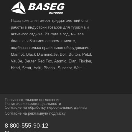
Наша компания имеет тридцатилетний опыт
работы в индустрии товаров для туризма и
активного отдыха. Из года в год, мы все
больше заботимся о своем клиенте,
подбирая только правильное оборудование.
Marmot, Black Diamond,Jet Boil, Burton, Petzl,
VauDe, Deuter, Red Fox, Atomic, Elan, Fischer,
Head, Scott, Halti, Phenix, Superior, Welt —
вот далеко не полный перечень главных
наших партнеров, передовые технологии
которых, мы с радостью представляем в
своих магазинах для самых требовательных
Пользовательское соглашение
и взыскательных путешественников,
Политика конфиденциальности
Согласие на обработку персональных данных
спортсменов и отдыхающих.
Согласие на рекламную подписку
Реквизиты:
ИП Заковырин Виктор
8 800-555-90-12
Геннадьевич