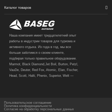
Каталог товаров
Наша компания имеет тридцатилетний опыт
работы в индустрии товаров для туризма и
активного отдыха. Из года в год, мы все
больше заботимся о своем клиенте,
подбирая только правильное оборудование.
Marmot, Black Diamond,Jet Boil, Burton, Petzl,
VauDe, Deuter, Red Fox, Atomic, Elan, Fischer,
Head, Scott, Halti, Phenix, Superior, Welt —
вот далеко не полный перечень главных
наших партнеров, передовые технологии
которых, мы с радостью представляем в
своих магазинах для самых требовательных
Пользовательское соглашение
и взыскательных путешественников,
Политика конфиденциальности
Согласие на обработку персональных данных
спортсменов и отдыхающих.