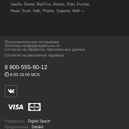
VauDe, Deuter, Red Fox, Atomic, Elan, Fischer,
Head, Scott, Halti, Phenix, Superior, Welt —
вот далеко не полный перечень главных
наших партнеров, передовые технологии
которых, мы с радостью представляем в
своих магазинах для самых требовательных
Пользовательское соглашение
и взыскательных путешественников,
Политика конфиденциальности
Согласие на обработку персональных данных
спортсменов и отдыхающих.
Согласие на рекламную подписку
Реквизиты:
ИП Заковырин Виктор
8 800-555-90-12
Геннадьевич
8:00-16:00 МСК
ИНН 590300057023 ОГРН 304590319000121
Почтовый адрес: 614000, г.Пермь,
ул.Советская, 25, магазин Басег.
Тел./факс (342) 2101242
Разработка -
Digital Spectr
Продвижение -
Datakit