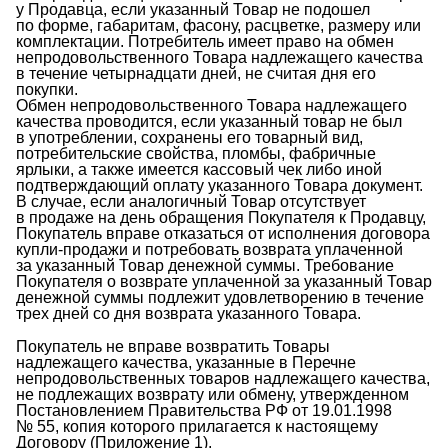
у Продавца, если указанный Товар не подошел
по форме, габаритам, фасону, расцветке, размеру или
комплектации. Потребитель имеет право на обмен
непродовольственного Товара надлежащего качества
в течение четырнадцати дней, не считая дня его
покупки.
Обмен непродовольственного Товара надлежащего
качества проводится, если указанный товар не был
в употреблении, сохранены его товарный вид,
потребительские свойства, пломбы, фабричные
ярлыки, а также имеется кассовый чек либо иной
подтверждающий оплату указанного Товара документ.
В случае, если аналогичный Товар отсутствует
в продаже на день обращения Покупателя к Продавцу,
Покупатель вправе отказаться от исполнения договора
купли-продажи
и потребовать возврата уплаченной
за указанный Товар денежной суммы. Требование
Покупателя о возврате уплаченной за указанный Товар
денежной суммы подлежит удовлетворению в течение
трех дней со дня возврата указанного Товара.
Покупатель не вправе возвратить Товары
надлежащего качества, указанные в Перечне
непродовольственных товаров надлежащего качества,
не подлежащих возврату или обмену, утвержденном
Постановлением Правительства РФ от
19.01.1998
№ 55, копия которого прилагается к настоящему
Договору (Приложение 1).