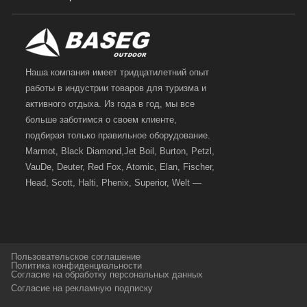
Наша компания имеет тридцатилетний опыт
работы в индустрии товаров для туризма и
активного отдыха. Из года в год, мы все
больше заботимся о своем клиенте,
подбирая только правильное оборудование.
Marmot, Black Diamond,Jet Boil, Burton, Petzl,
VauDe, Deuter, Red Fox, Atomic, Elan, Fischer,
Head, Scott, Halti, Phenix, Superior, Welt —
вот далеко не полный перечень главных
наших партнеров, передовые технологии
которых, мы с радостью представляем в
своих магазинах для самых требовательных
Пользовательское соглашение
и взыскательных путешественников,
Политика конфиденциальности
Согласие на обработку персональных данных
спортсменов и отдыхающих.
Согласие на рекламную подписку