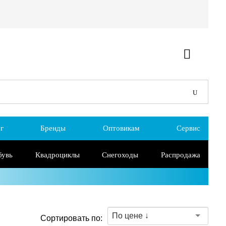
г
Бренды
Оптовикам
Сервис
бувь
Квадроциклы
Снегоходы
Распродажа
По цене ↓
Сортировать по: