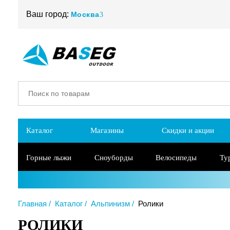
Ваш город:
Москва
Каталог
Магазины
Скидки и акции
Горные лыжи
Сноуборды
Велосипеды
Ту
Главная
Каталог
Альпинизм
Ролики
РОЛИКИ