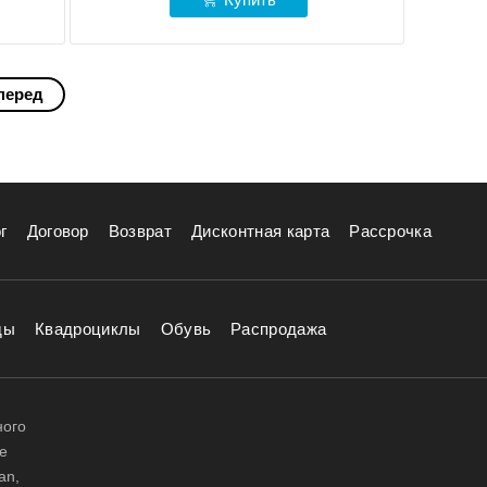
перед
г
Договор
Возврат
Дисконтная карта
Рассрочка
ды
Квадроциклы
Обувь
Распродажа
ного
е
an,