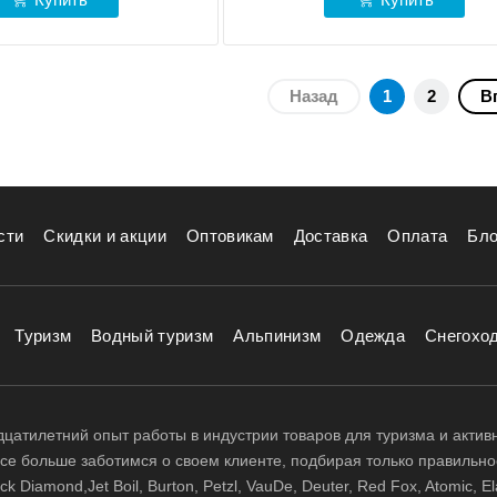
Назад
1
2
В
сти
Скидки и акции
Оптовикам
Доставка
Оплата
Бло
Туризм
Водный туризм
Альпинизм
Одежда
Снегохо
цатилетний опыт работы в индустрии товаров для туризма и актив
 все больше заботимся о своем клиенте, подбирая только правильно
 Diamond,Jet Boil, Burton, Petzl, VauDe, Deuter, Red Fox, Atomic, El