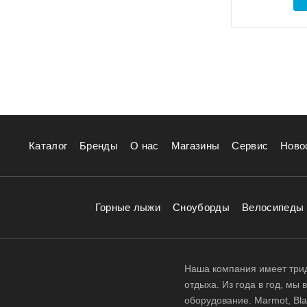
Каталог
Бренды
О нас
Магазины
Сервис
Ново
Горные лыжи
Сноуборды
Велосипеды
Наша компания имеет трид
отдыха. Из года в год, мы
оборудование. Marmot, Black