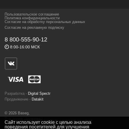
которых, мы с радостью представляем в
своих магазинах для самых требовательных
Пользовательское соглашение
и взыскательных путешественников,
Политика конфиденциальности
Согласие на обработку персональных данных
спортсменов и отдыхающих.
Согласие на рекламную подписку
Реквизиты:
ИП Заковырин Виктор
8 800-555-90-12
Геннадьевич
8:00-16:00 МСК
ИНН 590300057023 ОГРН 304590319000121
Почтовый адрес: 614000, г.Пермь,
ул.Советская, 25, магазин Басег.
Тел./факс (342) 2101242
Разработка -
Digital Spectr
Продвижение -
Datakit
© 2026 Baseg,
Все права защищены
Сайт использует cookie с целью анализа
поведения посетителей для улучшения
Полная версия