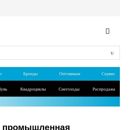
г
Бренды
Оптовикам
Сервис
бувь
Квадроциклы
Снегоходы
Распродажа
r" промышленная