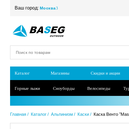
Ваш город:
Москва
Каталог
Магазины
Скидки и акции
Горные лыжи
Сноуборды
Велосипеды
Ту
Главная
Каталог
Альпинизм
Каски
Каска Венто "Mas