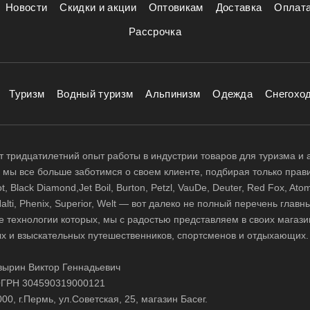
Новости
Скидки и акции
Оптовикам
Доставка
Оплат
Рассрочка
Туризм
Водный туризм
Альпинизм
Одежда
Снегохо
 тридцатилетний опыт работы в индустрии товаров для туризма и 
д, мы все больше заботимся о своем клиенте, подбирая только прав
 Black Diamond,Jet Boil, Burton, Petzl, VauDe, Deuter, Red Fox, Atom
 Halti, Phenix, Superior, Welt — вот далеко не полный перечень глав
е технологии которых, мы с радостью представляем в своих магази
х и взыскательных путешественников, спортсменов и отдыхающих.
ырин Виктор Геннадьевич
ГРН 304590319000121
0, г.Пермь, ул.Советская, 25, магазин Басег.