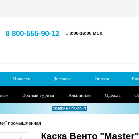
8 800-555-90-12
8:00-16:00 МСК
Новости
Доставка
Оплата
Бло
ризм
Водный туризм
Альпинизм
Одежда
О
СКИДКА НА ПАКРАФТ
ter" промышленная
Каска Венто "Maste