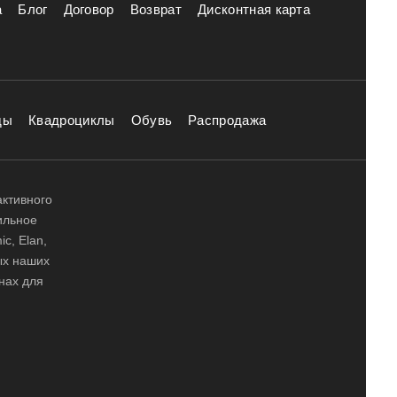
а
Блог
Договор
Возврат
Дисконтная карта
ды
Квадроциклы
Обувь
Распродажа
активного
ильное
ic, Elan,
ных наших
нах для