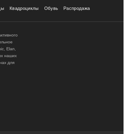
ды
Квадроциклы
Обувь
Распродажа
активного
ильное
ic, Elan,
ных наших
нах для