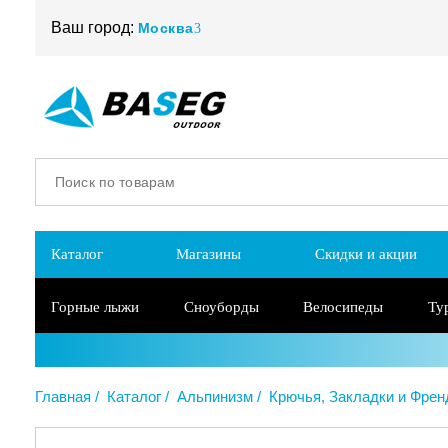
Ваш город:
Москва
Каталог
Магазины
Скидки и акции
Горные лыжи
Сноуборды
Велосипеды
Ту
Главная
Каталог
Альпинизм
Крючья, Закладки и Фре