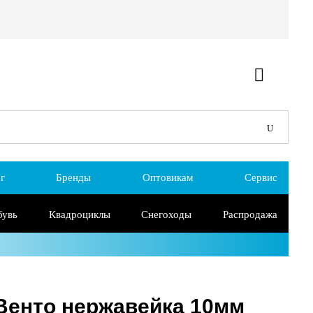
г
Бренды
Оптовикам
Сервис
бувь
Квадроциклы
Снегоходы
Распродажа
енто нержавейка 10мм