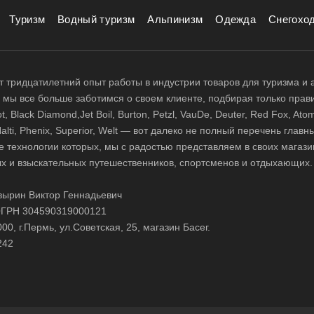
Туризм
Водный туризм
Альпинизм
Одежда
Снегохо
 тридцатилетний опыт работы в индустрии товаров для туризма и 
д, мы все больше заботимся о своем клиенте, подбирая только прав
 Black Diamond,Jet Boil, Burton, Petzl, VauDe, Deuter, Red Fox, Atom
 Halti, Phenix, Superior, Welt — вот далеко не полный перечень глав
е технологии которых, мы с радостью представляем в своих магази
х и взыскательных путешественников, спортсменов и отдыхающих.
ырин Виктор Геннадьевич
ГРН 304590319000121
0, г.Пермь, ул.Советская, 25, магазин Басег.
242