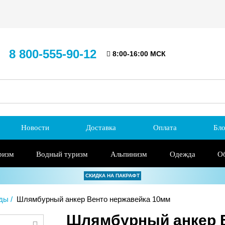
8 800-555-90-12
8:00-16:00 МСК
Новости
Доставка
Оплата
Бло
ризм
Водный туризм
Альпинизм
Одежда
О
СКИДКА НА ПАКРАФТ
нды
Шлямбурный анкер Венто нержавейка 10мм
Шлямбурный анкер В