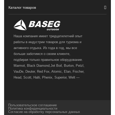
Каталог товаров
Наша компания имеет тридцатилетний опыт
работы в индустрии товаров для туризма и
активного отдыха. Из года в год, мы все
больше заботимся о своем клиенте,
подбирая только правильное оборудование.
Marmot, Black Diamond,Jet Boil, Burton, Petzl,
VauDe, Deuter, Red Fox, Atomic, Elan, Fischer,
Head, Scott, Halti, Phenix, Superior, Welt —
вот далеко не полный перечень главных
наших партнеров, передовые технологии
которых, мы с радостью представляем в
своих магазинах для самых требовательных
Пользовательское соглашение
и взыскательных путешественников,
Политика конфиденциальности
Согласие на обработку персональных данных
спортсменов и отдыхающих.