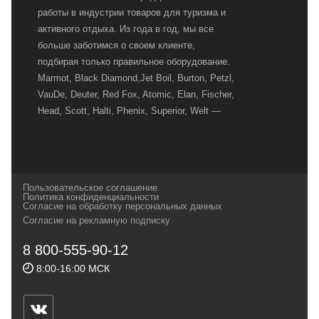
работы в индустрии товаров для туризма и
активного отдыха. Из года в год, мы все
больше заботимся о своем клиенте,
подбирая только правильное оборудование.
Marmot, Black Diamond,Jet Boil, Burton, Petzl,
VauDe, Deuter, Red Fox, Atomic, Elan, Fischer,
Head, Scott, Halti, Phenix, Superior, Welt —
вот далеко не полный перечень главных
наших партнеров, передовые технологии
которых, мы с радостью представляем в
своих магазинах для самых требовательных
Пользовательское соглашение
и взыскательных путешественников,
Политика конфиденциальности
Согласие на обработку персональных данных
спортсменов и отдыхающих.
Согласие на рекламную подписку
Реквизиты:
ИП Заковырин Виктор
8 800-555-90-12
Геннадьевич
8:00-16:00 МСК
ИНН 590300057023 ОГРН 304590319000121
Почтовый адрес: 614000, г.Пермь,
ул.Советская, 25, магазин Басег.