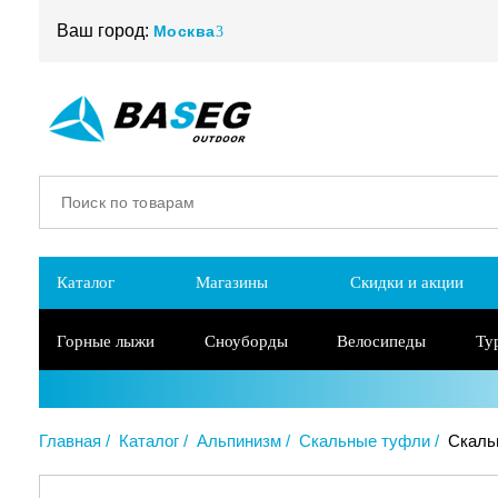
Ваш город:
Москва
Каталог
Магазины
Скидки и акции
Горные лыжи
Сноуборды
Велосипеды
Ту
Главная
Каталог
Альпинизм
Скальные туфли
Скаль