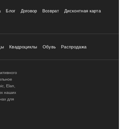
а
Блог
Договор
Возврат
Дисконтная карта
ды
Квадроциклы
Обувь
Распродажа
активного
ильное
ic, Elan,
ных наших
нах для