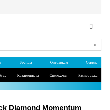
г
Бренды
Оптовикам
Сервис
бувь
Квадроциклы
Снегоходы
Распродажа
ck Diamond Momentum