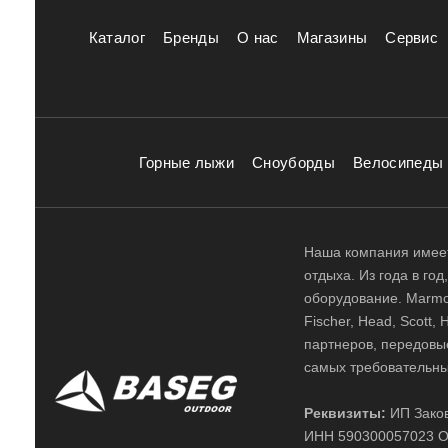
Каталог
Бренды
О нас
Магазины
Сервис
Горные лыжи
Сноуборды
Велосипеды
Наша компания имеет
отдыха. Из года в го
оборудование. Marmot,
Fischer, Head, Scott,
партнеров, передовы
самых требовательны
Реквизиты:
ИП Заков
ИНН 590300057023 О