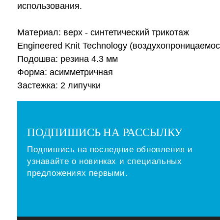
использования.
Материал: верх - синтетический трикотаж
Engineered Knit Technology (воздухопроницаемост
Подошва: резина 4.3 мм
Форма: асимметричная
Застежка: 2 липучки
ПОДПИШИСЬ НА РАССЫЛКУ
Подпишись на последние обновления и
узнавайте о новинках и специальных
предложениях первыми.