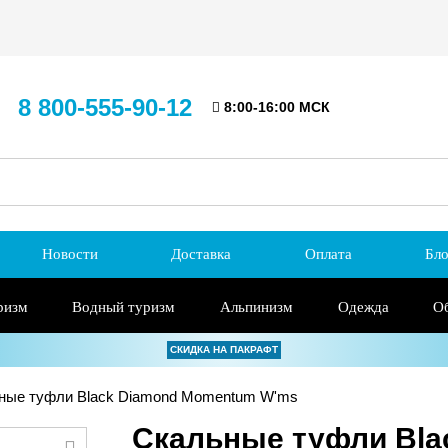
8 800-555-90-12
8:00-16:00 МСК
Новости
Доставка
Оплата
Бло
ризм
Водный туризм
Альпинизм
Одежда
О
СКИДКА НА ПАКРАФТ
ные туфли Black Diamond Momentum W'ms
Скальные туфли Bla