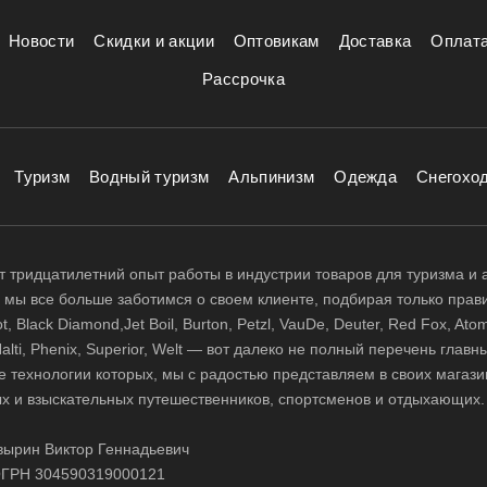
Новости
Скидки и акции
Оптовикам
Доставка
Оплат
Рассрочка
Туризм
Водный туризм
Альпинизм
Одежда
Снегохо
 тридцатилетний опыт работы в индустрии товаров для туризма и 
д, мы все больше заботимся о своем клиенте, подбирая только прав
 Black Diamond,Jet Boil, Burton, Petzl, VauDe, Deuter, Red Fox, Atom
 Halti, Phenix, Superior, Welt — вот далеко не полный перечень глав
е технологии которых, мы с радостью представляем в своих магази
х и взыскательных путешественников, спортсменов и отдыхающих.
ырин Виктор Геннадьевич
ГРН 304590319000121