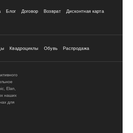
а
Блог
Договор
Возврат
Дисконтная карта
ды
Квадроциклы
Обувь
Распродажа
активного
ильное
ic, Elan,
ных наших
нах для