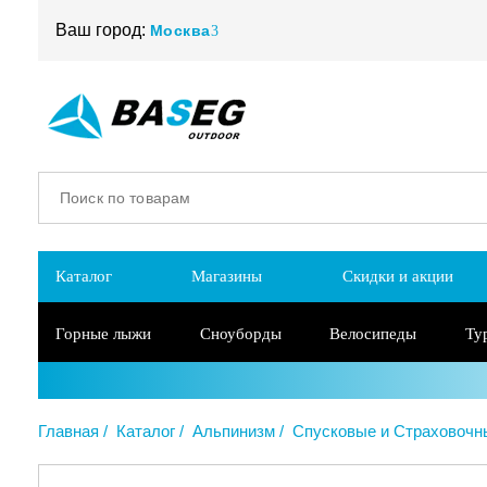
Ваш город:
Москва
Каталог
Магазины
Скидки и акции
Горные лыжи
Сноуборды
Велосипеды
Ту
Главная
Каталог
Альпинизм
Спусковые и Страховочн