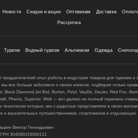
Новости
Скидки и акции
Оптовикам
Доставка
Оплат
Рассрочка
Туризм
Водный туризм
Альпинизм
Одежда
Снегохо
 тридцатилетний опыт работы в индустрии товаров для туризма и 
д, мы все больше заботимся о своем клиенте, подбирая только прав
 Black Diamond,Jet Boil, Burton, Petzl, VauDe, Deuter, Red Fox, Atom
 Halti, Phenix, Superior, Welt — вот далеко не полный перечень глав
е технологии которых, мы с радостью представляем в своих магази
х и взыскательных путешественников, спортсменов и отдыхающих.
ырин Виктор Геннадьевич
ГРН 304590319000121