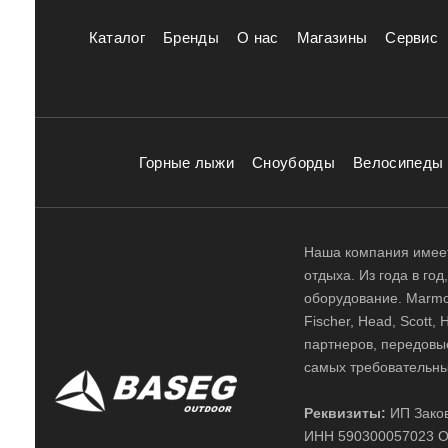
Каталог
Бренды
О нас
Магазины
Сервис
Горные лыжи
Сноуборды
Велосипеды
Наша компания имеет
отдыха. Из года в го
оборудование. Marmot,
Fischer, Head, Scott,
партнеров, передовы
самых требовательны
Реквизиты:
ИП Заков
ИНН 590300057023 О