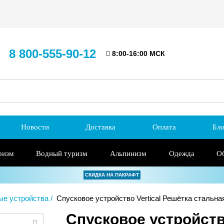
8 800-555-90-12
8:00-16:00 МСК
Новости
Доставка
Оплата
Бло
ризм
Водный туризм
Альпинизм
Одежда
О
СКИДКА НА ПАКРАФТ
ые устройства
Спусковое устройство Vertical Решётка стальна
Спусковое устройств