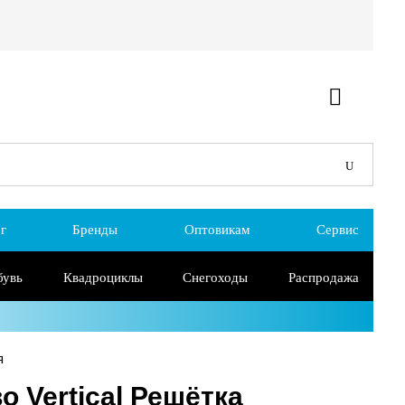
г
Бренды
Оптовикам
Сервис
бувь
Квадроциклы
Снегоходы
Распродажа
я
о Vertical Решётка