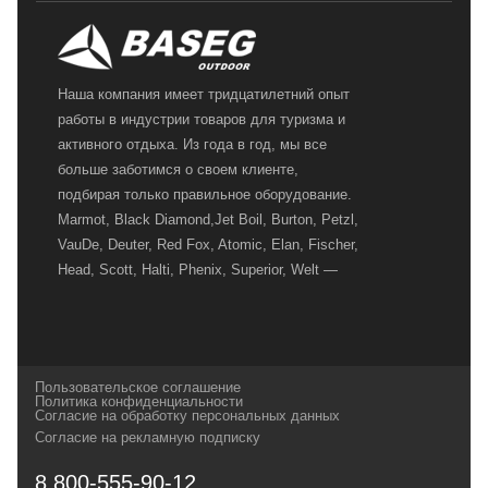
Наша компания имеет тридцатилетний опыт
работы в индустрии товаров для туризма и
активного отдыха. Из года в год, мы все
больше заботимся о своем клиенте,
подбирая только правильное оборудование.
Marmot, Black Diamond,Jet Boil, Burton, Petzl,
VauDe, Deuter, Red Fox, Atomic, Elan, Fischer,
Head, Scott, Halti, Phenix, Superior, Welt —
вот далеко не полный перечень главных
наших партнеров, передовые технологии
которых, мы с радостью представляем в
своих магазинах для самых требовательных
Пользовательское соглашение
и взыскательных путешественников,
Политика конфиденциальности
Согласие на обработку персональных данных
спортсменов и отдыхающих.
Согласие на рекламную подписку
Реквизиты:
ИП Заковырин Виктор
8 800-555-90-12