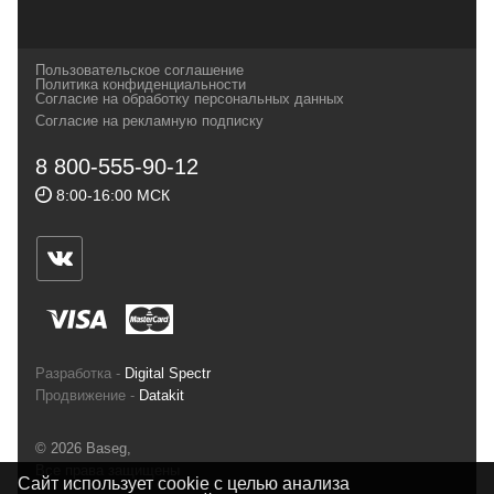
наших партнеров, передовые технологии
которых, мы с радостью представляем в
своих магазинах для самых требовательных
Пользовательское соглашение
и взыскательных путешественников,
Политика конфиденциальности
Согласие на обработку персональных данных
спортсменов и отдыхающих.
Согласие на рекламную подписку
Реквизиты:
ИП Заковырин Виктор
8 800-555-90-12
Геннадьевич
8:00-16:00 МСК
ИНН 590300057023 ОГРН 304590319000121
Почтовый адрес: 614000, г.Пермь,
ул.Советская, 25, магазин Басег.
Тел./факс (342) 2101242
Разработка -
Digital Spectr
Продвижение -
Datakit
© 2026 Baseg,
Все права защищены
Сайт использует cookie с целью анализа