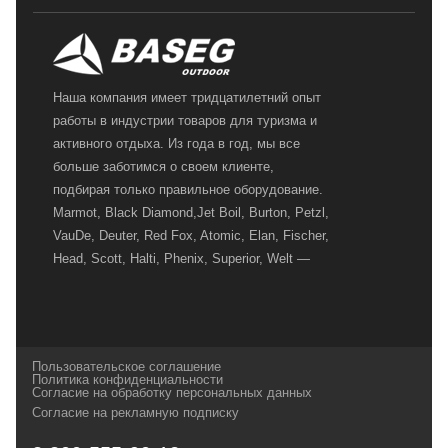
Наша компания имеет тридцатилетний опыт
работы в индустрии товаров для туризма и
активного отдыха. Из года в год, мы все
больше заботимся о своем клиенте,
подбирая только правильное оборудование.
Marmot, Black Diamond,Jet Boil, Burton, Petzl,
VauDe, Deuter, Red Fox, Atomic, Elan, Fischer,
Head, Scott, Halti, Phenix, Superior, Welt —
вот далеко не полный перечень главных
наших партнеров, передовые технологии
которых, мы с радостью представляем в
своих магазинах для самых требовательных
Пользовательское соглашение
и взыскательных путешественников,
Политика конфиденциальности
Согласие на обработку персональных данных
спортсменов и отдыхающих.
Согласие на рекламную подписку
Реквизиты:
ИП Заковырин Виктор