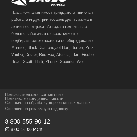
дисциплин - слалом, гигантский слалом и другие.
У нас вы сможете купить горнолыжное снаряжение
Наша компания имеет тридцатилетний опыт
подходящего для вас уровня, как в городе Пермь, так и
работы в индустрии товаров для туризма и
заказать горнолыжное снаряжение через сайт.
активного отдыха. Из года в год, мы все
Также у нас есть большой выбор сопутствующего
больше заботимся о своем клиенте,
горнолыжного снаряжение: горнолыжные ботинки,
подбирая только правильное оборудование.
горнолыжные палки, горнолыжные маски и шлемы.
Различные системы транспортировки горнолыжного
Marmot, Black Diamond,Jet Boil, Burton, Petzl,
снаряжения - чехлы, гермомешки и сумки для ботинок
VauDe, Deuter, Red Fox, Atomic, Elan, Fischer,
и рюкзаки.
Head, Scott, Halti, Phenix, Superior, Welt —
вот далеко не полный перечень главных
наших партнеров, передовые технологии
которых, мы с радостью представляем в
своих магазинах для самых требовательных
Пользовательское соглашение
и взыскательных путешественников,
Политика конфиденциальности
Согласие на обработку персональных данных
спортсменов и отдыхающих.
Согласие на рекламную подписку
Реквизиты:
ИП Заковырин Виктор
8 800-555-90-12
Геннадьевич
8:00-16:00 МСК
ИНН 590300057023 ОГРН 304590319000121