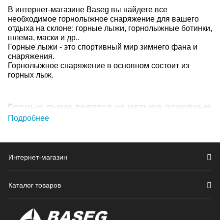
В интернет-магазине Baseg вы найдете все
необходимое горнолыжное снаряжение для вашего
отдыха на склоне: горные лыжи, горнолыжные ботинки,
шлема, маски и др..
Горные лыжи - это спортивный мир зимнего фана и
снаряжения.
Горнолыжное снаряжение в основном состоит из
горных лыж.
Горные лыжи делятся на четыре основные
группы:
Подробнее
Карвинговые горные лыжи - это лыжи для катания
по ухоженным склонам (горнолыжным трассам)
Интернет-магазин
Фрирайдные горные лыжи - это лыжи для катания
вне трасс и для склонов.
Универсальные горные лыжи - это лыжи для
Каталог товаров
любителей готовых трасс, но и те, кто может
выехать за ее пределы.
Спортивные лыжи - это лыжи для спортивных