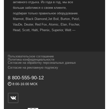
активного отдыха. Из года в год, мы все
больше заботимся о своем клиенте,
подбирая только правильное оборудование.
Marmot, Black Diamond,Jet Boil, Burton, Petzl,
VauDe, Deuter, Red Fox, Atomic, Elan, Fischer,
Head, Scott, Halti, Phenix, Superior, Welt —
вот далеко не полный перечень главных
наших партнеров, передовые технологии
которых, мы с радостью представляем в
своих магазинах для самых требовательных
Пользовательское соглашение
и взыскательных путешественников,
Политика конфиденциальности
Согласие на обработку персональных данных
спортсменов и отдыхающих.
Согласие на рекламную подписку
Реквизиты:
ИП Заковырин Виктор
8 800-555-90-12
Геннадьевич
8:00-16:00 МСК
ИНН 590300057023 ОГРН 304590319000121
Почтовый адрес: 614000, г.Пермь,
ул.Советская, 25, магазин Басег.
Тел./факс (342) 2101242